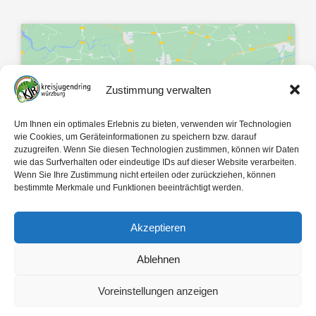
Zustimmung verwalten
Klicke hier, um Marketing-Cookies zu
akzeptieren und diesen Inhalt zu
Um Ihnen ein optimales Erlebnis zu bieten, verwenden wir Technologien
aktivieren
wie Cookies, um Geräteinformationen zu speichern bzw. darauf
zuzugreifen. Wenn Sie diesen Technologien zustimmen, können wir Daten
wie das Surfverhalten oder eindeutige IDs auf dieser Website verarbeiten.
Wenn Sie Ihre Zustimmung nicht erteilen oder zurückziehen, können
bestimmte Merkmale und Funktionen beeinträchtigt werden.
Akzeptieren
Mit 🤍 gemacht von
egopol
und
tk-Medien
Ablehnen
Copyright ©
2026
Voreinstellungen anzeigen
Kreisjugendring Würzburg des Bayerischen Jugendrings KdöR