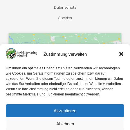
Datenschutz
Cookies
Zustimmung verwalten
Klicke hier, um Marketing-Cookies zu
Um Ihnen ein optimales Erlebnis zu bieten, verwenden wir Technologien
akzeptieren und diesen Inhalt zu
wie Cookies, um Geräteinformationen zu speichern bzw. darauf
zuzugreifen. Wenn Sie diesen Technologien zustimmen, können wir Daten
aktivieren
wie das Surfverhalten oder eindeutige IDs auf dieser Website verarbeiten.
Wenn Sie Ihre Zustimmung nicht erteilen oder zurückziehen, können
bestimmte Merkmale und Funktionen beeinträchtigt werden.
Akzeptieren
Ablehnen
Mit 🤍 gemacht von
egopol
und
tk-Medien