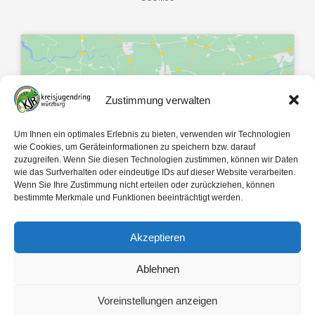
Zustimmung verwalten
Klicke hier, um Marketing-Cookies zu
akzeptieren und diesen Inhalt zu
Um Ihnen ein optimales Erlebnis zu bieten, verwenden wir Technologien
aktivieren
wie Cookies, um Geräteinformationen zu speichern bzw. darauf
zuzugreifen. Wenn Sie diesen Technologien zustimmen, können wir Daten
wie das Surfverhalten oder eindeutige IDs auf dieser Website verarbeiten.
Wenn Sie Ihre Zustimmung nicht erteilen oder zurückziehen, können
bestimmte Merkmale und Funktionen beeinträchtigt werden.
Akzeptieren
Mit 🤍 gemacht von
egopol
und
tk-Medien
Ablehnen
Copyright ©
2026
Voreinstellungen anzeigen
Kreisjugendring Würzburg des Bayerischen Jugendrings KdöR