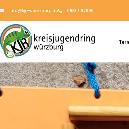
info@kjr-wuerzburg.de
0931 / 87899
Ter