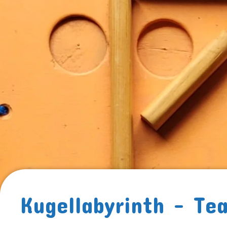
Kugellabyrinth – Te