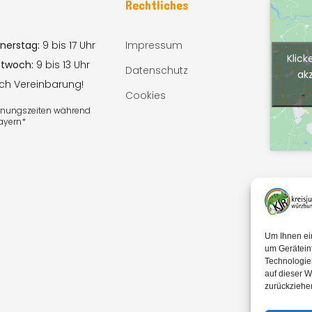
n
Rechtliches
nerstag:
9 bis 17 Uhr
Impressum
Klick
ttwoch:
9 bis 13 Uhr
Datenschutz
ak
ach Vereinbarung!
Cookies
ffnungszeiten während
Bayern*
Um Ihnen ei
um Gerätein
Technologie
auf dieser W
zurückziehe