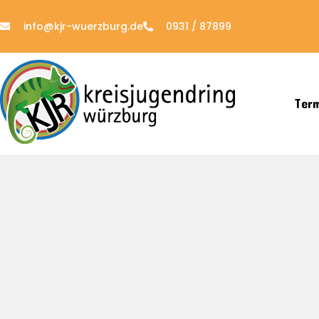
info@kjr-wuerzburg.de
0931 / 87899
Ter