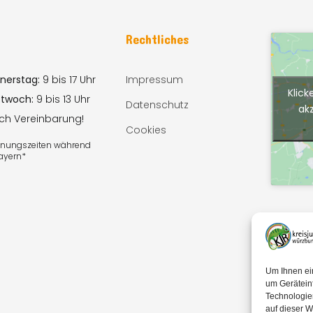
n
Rechtliches
nerstag:
9 bis 17 Uhr
Impressum
Klick
ttwoch:
9 bis 13 Uhr
Datenschutz
ak
ach Vereinbarung!
Cookies
ffnungszeiten während
Bayern*
Um Ihnen ei
um Gerätein
Technologie
auf dieser W