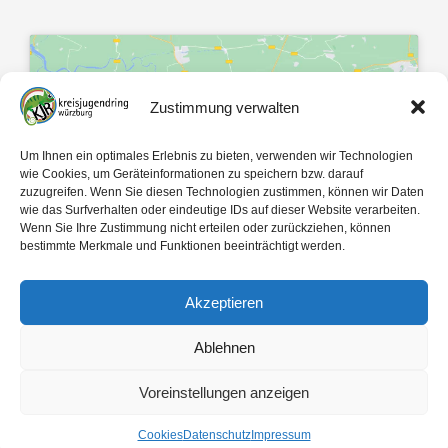
Zustimmung verwalten
Klicke hier, um Marketing-Cookies zu
Um Ihnen ein optimales Erlebnis zu bieten, verwenden wir Technologien
akzeptieren und diesen Inhalt zu
wie Cookies, um Geräteinformationen zu speichern bzw. darauf
zuzugreifen. Wenn Sie diesen Technologien zustimmen, können wir Daten
aktivieren
wie das Surfverhalten oder eindeutige IDs auf dieser Website verarbeiten.
Wenn Sie Ihre Zustimmung nicht erteilen oder zurückziehen, können
bestimmte Merkmale und Funktionen beeinträchtigt werden.
Akzeptieren
Ablehnen
Mit 🤍 gemacht von
egopol
und
tk-Medien
Voreinstellungen anzeigen
Copyright ©
2026
Kreisjugendring Würzburg des Bayerischen Jugendrings KdöR
Cookies
Datenschutz
Impressum