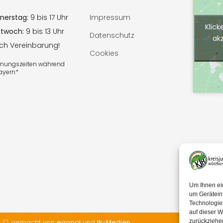
nerstag:
9 bis 17 Uhr
Impressum
Klick
ttwoch:
9 bis 13 Uhr
Datenschutz
ak
ach Vereinbarung!
Cookies
ffnungszeiten während
Bayern*
Um Ihnen ei
um Gerätein
Technologie
auf dieser W
t 🤍 gemacht von
egopol
und
tk-Medien
zurückziehe