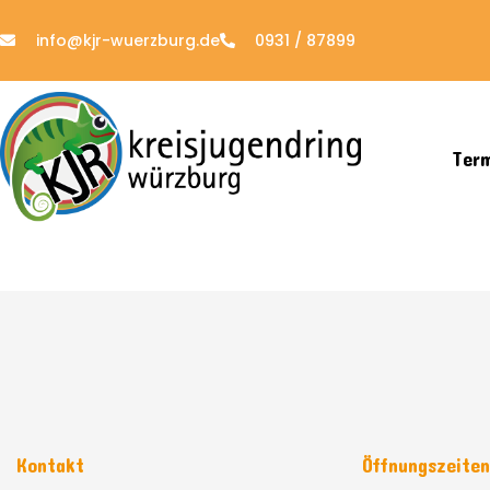
info@kjr-wuerzburg.de
0931 / 87899
Ter
Kontakt
Öffnungszeite