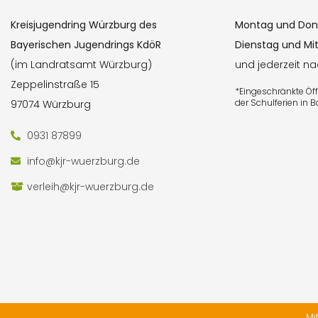
Kreisjugendring Würzburg des
Montag und Don
Bayerischen Jugendrings KdöR
Dienstag und Mi
(im Landratsamt Würzburg)
und jederzeit n
Zeppelinstraße 15
*Eingeschränkte Ö
der Schulferien in 
97074 Würzburg
0931 87899
info@kjr-wuerzburg.de
verleih@kjr-wuerzburg.de
Mi