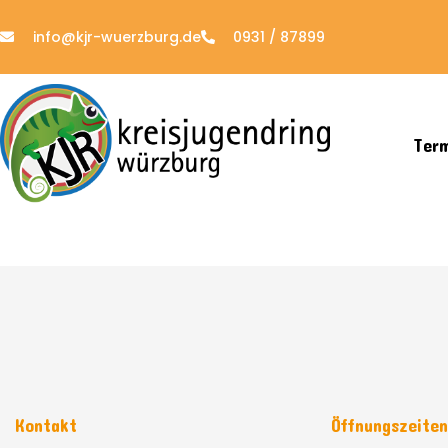
info@kjr-wuerzburg.de
0931 / 87899
Ter
Kontakt
Öffnungszeite