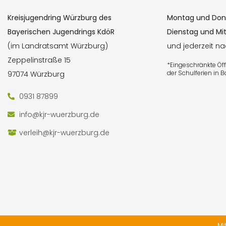
Kreisjugendring Würzburg des
Montag und Don
Bayerischen Jugendrings KdöR
Dienstag und Mi
(im Landratsamt Würzburg)
und jederzeit n
Zeppelinstraße 15
*Eingeschränkte Ö
der Schulferien in 
97074 Würzburg
0931 87899
info@kjr-wuerzburg.de
verleih@kjr-wuerzburg.de
Mi