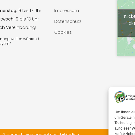
nerstag:
9 bis 17 Uhr
Impressum
Klick
ttwoch:
9 bis 13 Uhr
Datenschutz
ak
ach Vereinbarung!
Cookies
ffnungszeiten während
Bayern*
Um Ihnen ei
um Gerätein
Technologie
auf dieser W
t 🤍 gemacht von
egopol
und
tk-Medien
zurückziehe