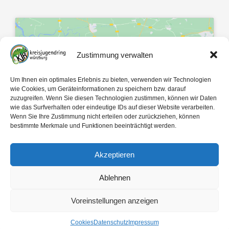
Zustimmung verwalten
Klicke hier, um Marketing-Cookies zu
Um Ihnen ein optimales Erlebnis zu bieten, verwenden wir Technologien
akzeptieren und diesen Inhalt zu
wie Cookies, um Geräteinformationen zu speichern bzw. darauf
zuzugreifen. Wenn Sie diesen Technologien zustimmen, können wir Daten
aktivieren
wie das Surfverhalten oder eindeutige IDs auf dieser Website verarbeiten.
Wenn Sie Ihre Zustimmung nicht erteilen oder zurückziehen, können
bestimmte Merkmale und Funktionen beeinträchtigt werden.
Akzeptieren
Ablehnen
Mit 🤍 gemacht von
egopol
und
tk-Medien
Voreinstellungen anzeigen
Copyright ©
2026
Kreisjugendring Würzburg des Bayerischen Jugendrings KdöR
Cookies
Datenschutz
Impressum