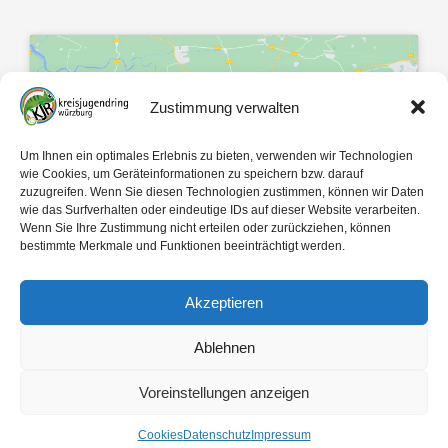
Zustimmung verwalten
Klicke hier, um Marketing-Cookies zu
Um Ihnen ein optimales Erlebnis zu bieten, verwenden wir Technologien
akzeptieren und diesen Inhalt zu
wie Cookies, um Geräteinformationen zu speichern bzw. darauf
zuzugreifen. Wenn Sie diesen Technologien zustimmen, können wir Daten
aktivieren
wie das Surfverhalten oder eindeutige IDs auf dieser Website verarbeiten.
Wenn Sie Ihre Zustimmung nicht erteilen oder zurückziehen, können
bestimmte Merkmale und Funktionen beeinträchtigt werden.
Akzeptieren
Ablehnen
Mit 🤍 gemacht von
egopol
und
tk-Medien
Voreinstellungen anzeigen
Copyright ©
2026
Kreisjugendring Würzburg des Bayerischen Jugendrings KdöR
Cookies
Datenschutz
Impressum