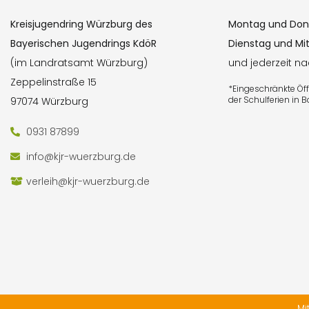
Kreisjugendring Würzburg des
Montag und Don
Bayerischen Jugendrings KdöR
Dienstag und Mi
(im Landratsamt Würzburg)
und jederzeit n
Zeppelinstraße 15
*Eingeschränkte Ö
der Schulferien in 
97074 Würzburg
0931 87899
info@kjr-wuerzburg.de
verleih@kjr-wuerzburg.de
Mi