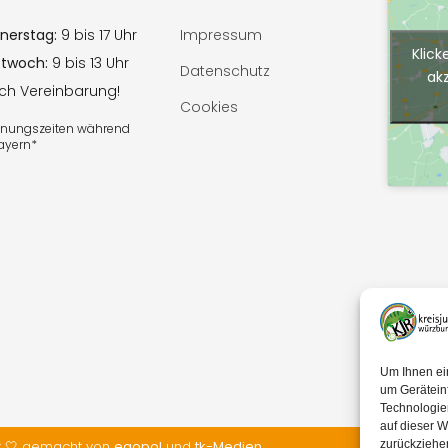
nerstag:
9 bis 17 Uhr
Impressum
Klick
ttwoch:
9 bis 13 Uhr
Datenschutz
ak
ach Vereinbarung!
Cookies
ffnungszeiten während
Bayern*
Um Ihnen ei
um Gerätein
Technologie
auf dieser W
t 🤍 gemacht von
egopol
und
tk-Medien
zurückziehe