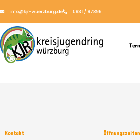
info@kjr-wuerzburg.de
0931 / 87899
Ter
Kontakt
Öffnungszeite