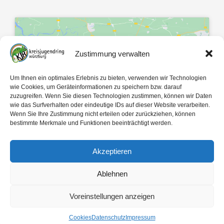
Zustimmung verwalten
Klicke hier, um Marketing-Cookies zu
Um Ihnen ein optimales Erlebnis zu bieten, verwenden wir Technologien
akzeptieren und diesen Inhalt zu
wie Cookies, um Geräteinformationen zu speichern bzw. darauf
zuzugreifen. Wenn Sie diesen Technologien zustimmen, können wir Daten
aktivieren
wie das Surfverhalten oder eindeutige IDs auf dieser Website verarbeiten.
Wenn Sie Ihre Zustimmung nicht erteilen oder zurückziehen, können
bestimmte Merkmale und Funktionen beeinträchtigt werden.
Akzeptieren
Ablehnen
Mit 🤍 gemacht von
egopol
und
tk-Medien
Voreinstellungen anzeigen
Copyright ©
2026
Kreisjugendring Würzburg des Bayerischen Jugendrings KdöR
Cookies
Datenschutz
Impressum