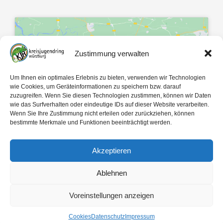
Zustimmung verwalten
Klicke hier, um Marketing-Cookies zu
Um Ihnen ein optimales Erlebnis zu bieten, verwenden wir Technologien
akzeptieren und diesen Inhalt zu
wie Cookies, um Geräteinformationen zu speichern bzw. darauf
zuzugreifen. Wenn Sie diesen Technologien zustimmen, können wir Daten
aktivieren
wie das Surfverhalten oder eindeutige IDs auf dieser Website verarbeiten.
Wenn Sie Ihre Zustimmung nicht erteilen oder zurückziehen, können
bestimmte Merkmale und Funktionen beeinträchtigt werden.
Akzeptieren
Ablehnen
Mit 🤍 gemacht von
egopol
und
tk-Medien
Voreinstellungen anzeigen
Copyright ©
2026
Kreisjugendring Würzburg des Bayerischen Jugendrings KdöR
Cookies
Datenschutz
Impressum