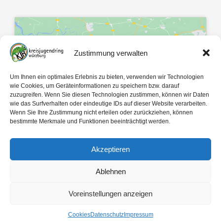
Zustimmung verwalten
Klicke hier, um Marketing-Cookies zu
Um Ihnen ein optimales Erlebnis zu bieten, verwenden wir Technologien
akzeptieren und diesen Inhalt zu
wie Cookies, um Geräteinformationen zu speichern bzw. darauf
zuzugreifen. Wenn Sie diesen Technologien zustimmen, können wir Daten
aktivieren
wie das Surfverhalten oder eindeutige IDs auf dieser Website verarbeiten.
Wenn Sie Ihre Zustimmung nicht erteilen oder zurückziehen, können
bestimmte Merkmale und Funktionen beeinträchtigt werden.
Akzeptieren
Ablehnen
Mit 🤍 gemacht von
egopol
und
tk-Medien
Voreinstellungen anzeigen
Copyright ©
2026
Kreisjugendring Würzburg des Bayerischen Jugendrings KdöR
Cookies
Datenschutz
Impressum