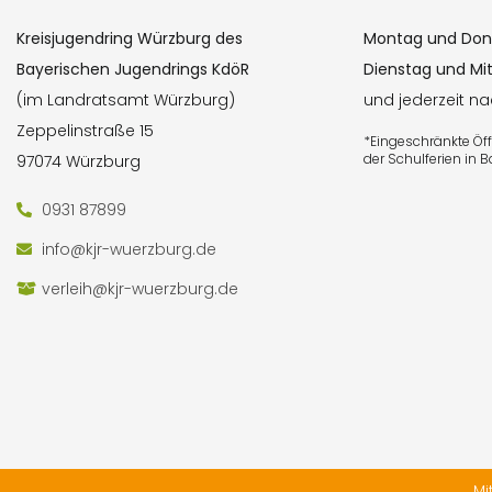
Kreisjugendring Würzburg des
Montag und Don
Bayerischen Jugendrings KdöR
Dienstag und Mi
(im Landratsamt Würzburg)
und jederzeit n
Zeppelinstraße 15
*Eingeschränkte Ö
der Schulferien in 
97074 Würzburg
0931 87899
info@kjr-wuerzburg.de
verleih@kjr-wuerzburg.de
Mi