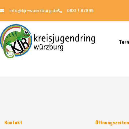
info@kjr-wuerzburg.de
0931 / 87899
Ter
Kontakt
Öffnungszeite