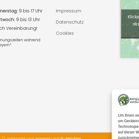
nerstag:
9 bis 17 Uhr
Impressum
Klick
ttwoch:
9 bis 13 Uhr
Datenschutz
ak
ach Vereinbarung!
Cookies
ffnungszeiten während
Bayern*
Um Ihnen ei
um Gerätein
Technologie
auf dieser W
t 🤍 gemacht von
egopol
und
tk-Medien
zurückziehe