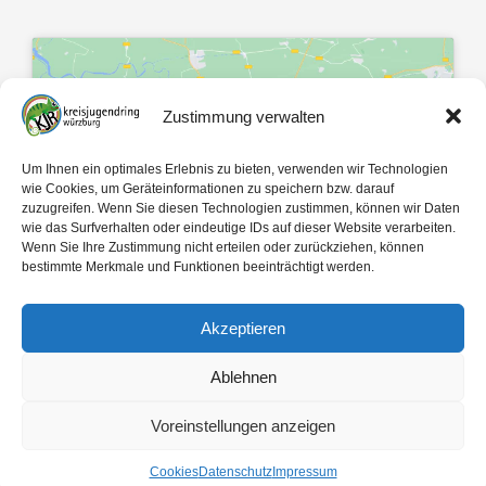
Zustimmung verwalten
Klicke hier, um Marketing-Cookies zu
Um Ihnen ein optimales Erlebnis zu bieten, verwenden wir Technologien
akzeptieren und diesen Inhalt zu
wie Cookies, um Geräteinformationen zu speichern bzw. darauf
zuzugreifen. Wenn Sie diesen Technologien zustimmen, können wir Daten
aktivieren
wie das Surfverhalten oder eindeutige IDs auf dieser Website verarbeiten.
Wenn Sie Ihre Zustimmung nicht erteilen oder zurückziehen, können
bestimmte Merkmale und Funktionen beeinträchtigt werden.
Akzeptieren
Ablehnen
Mit 🤍 gemacht von
egopol
und
tk-Medien
Voreinstellungen anzeigen
Copyright ©
2026
Kreisjugendring Würzburg des Bayerischen Jugendrings KdöR
Cookies
Datenschutz
Impressum