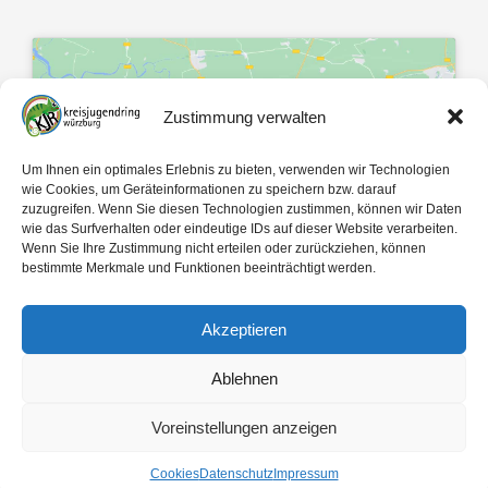
Zustimmung verwalten
Klicke hier, um Marketing-Cookies zu
Um Ihnen ein optimales Erlebnis zu bieten, verwenden wir Technologien
akzeptieren und diesen Inhalt zu
wie Cookies, um Geräteinformationen zu speichern bzw. darauf
zuzugreifen. Wenn Sie diesen Technologien zustimmen, können wir Daten
aktivieren
wie das Surfverhalten oder eindeutige IDs auf dieser Website verarbeiten.
Wenn Sie Ihre Zustimmung nicht erteilen oder zurückziehen, können
bestimmte Merkmale und Funktionen beeinträchtigt werden.
Akzeptieren
Ablehnen
Mit 🤍 gemacht von
egopol
und
tk-Medien
Voreinstellungen anzeigen
Copyright ©
2026
Kreisjugendring Würzburg des Bayerischen Jugendrings KdöR
Cookies
Datenschutz
Impressum