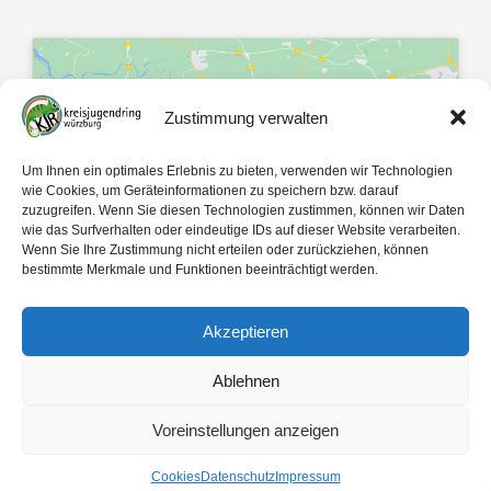
Zustimmung verwalten
Klicke hier, um Marketing-Cookies zu
Um Ihnen ein optimales Erlebnis zu bieten, verwenden wir Technologien
akzeptieren und diesen Inhalt zu
wie Cookies, um Geräteinformationen zu speichern bzw. darauf
zuzugreifen. Wenn Sie diesen Technologien zustimmen, können wir Daten
aktivieren
wie das Surfverhalten oder eindeutige IDs auf dieser Website verarbeiten.
Wenn Sie Ihre Zustimmung nicht erteilen oder zurückziehen, können
bestimmte Merkmale und Funktionen beeinträchtigt werden.
Akzeptieren
Ablehnen
Mit 🤍 gemacht von
egopol
und
tk-Medien
Voreinstellungen anzeigen
Copyright ©
2026
Kreisjugendring Würzburg des Bayerischen Jugendrings KdöR
Cookies
Datenschutz
Impressum