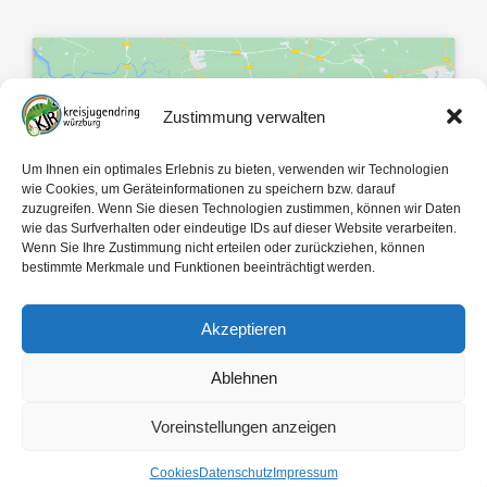
Zustimmung verwalten
Klicke hier, um Marketing-Cookies zu
Um Ihnen ein optimales Erlebnis zu bieten, verwenden wir Technologien
akzeptieren und diesen Inhalt zu
wie Cookies, um Geräteinformationen zu speichern bzw. darauf
zuzugreifen. Wenn Sie diesen Technologien zustimmen, können wir Daten
aktivieren
wie das Surfverhalten oder eindeutige IDs auf dieser Website verarbeiten.
Wenn Sie Ihre Zustimmung nicht erteilen oder zurückziehen, können
bestimmte Merkmale und Funktionen beeinträchtigt werden.
Akzeptieren
Ablehnen
Mit 🤍 gemacht von
egopol
und
tk-Medien
Voreinstellungen anzeigen
Copyright ©
2026
Kreisjugendring Würzburg des Bayerischen Jugendrings KdöR
Cookies
Datenschutz
Impressum