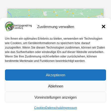
Zustimmung verwalten
Klicke hier, um Marketing-Cookies zu
Um Ihnen ein optimales Erlebnis zu bieten, verwenden wir Technologien
akzeptieren und diesen Inhalt zu
wie Cookies, um Geräteinformationen zu speichern bzw. darauf
zuzugreifen. Wenn Sie diesen Technologien zustimmen, können wir Daten
aktivieren
wie das Surfverhalten oder eindeutige IDs auf dieser Website verarbeiten.
Wenn Sie Ihre Zustimmung nicht erteilen oder zurückziehen, können
bestimmte Merkmale und Funktionen beeinträchtigt werden.
Akzeptieren
Ablehnen
Mit 🤍 gemacht von
egopol
und
tk-Medien
Voreinstellungen anzeigen
Copyright ©
2026
Kreisjugendring Würzburg des Bayerischen Jugendrings KdöR
Cookies
Datenschutz
Impressum