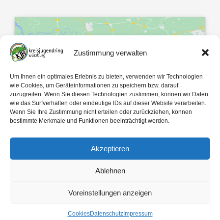
Zustimmung verwalten
Klicke hier, um Marketing-Cookies zu
Um Ihnen ein optimales Erlebnis zu bieten, verwenden wir Technologien
akzeptieren und diesen Inhalt zu
wie Cookies, um Geräteinformationen zu speichern bzw. darauf
zuzugreifen. Wenn Sie diesen Technologien zustimmen, können wir Daten
aktivieren
wie das Surfverhalten oder eindeutige IDs auf dieser Website verarbeiten.
Wenn Sie Ihre Zustimmung nicht erteilen oder zurückziehen, können
bestimmte Merkmale und Funktionen beeinträchtigt werden.
Akzeptieren
Ablehnen
Mit 🤍 gemacht von
egopol
und
tk-Medien
Voreinstellungen anzeigen
Copyright ©
2026
Kreisjugendring Würzburg des Bayerischen Jugendrings KdöR
Cookies
Datenschutz
Impressum