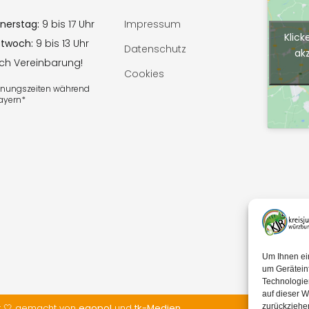
nerstag:
9 bis 17 Uhr
Impressum
Klick
ttwoch:
9 bis 13 Uhr
Datenschutz
ak
ach Vereinbarung!
Cookies
ffnungszeiten während
Bayern*
Um Ihnen ei
um Gerätein
Technologie
auf dieser W
t 🤍 gemacht von
egopol
und
tk-Medien
zurückziehe