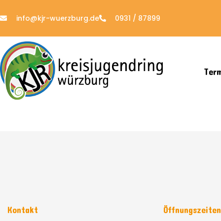
info@kjr-wuerzburg.de
0931 / 87899
Ter
Kontakt
Öffnungszeite