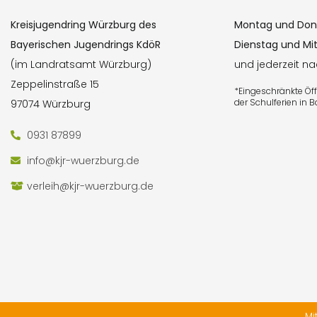
Kreisjugendring Würzburg des
Montag und Don
Bayerischen Jugendrings KdöR
Dienstag und Mi
(im Landratsamt Würzburg)
und jederzeit n
Zeppelinstraße 15
*Eingeschränkte Ö
der Schulferien in 
97074 Würzburg
0931 87899
info@kjr-wuerzburg.de
verleih@kjr-wuerzburg.de
Mi