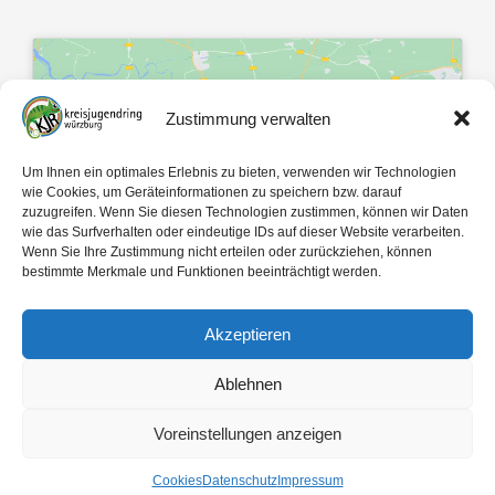
Zustimmung verwalten
Klicke hier, um Marketing-Cookies zu
Um Ihnen ein optimales Erlebnis zu bieten, verwenden wir Technologien
akzeptieren und diesen Inhalt zu
wie Cookies, um Geräteinformationen zu speichern bzw. darauf
zuzugreifen. Wenn Sie diesen Technologien zustimmen, können wir Daten
aktivieren
wie das Surfverhalten oder eindeutige IDs auf dieser Website verarbeiten.
Wenn Sie Ihre Zustimmung nicht erteilen oder zurückziehen, können
bestimmte Merkmale und Funktionen beeinträchtigt werden.
Akzeptieren
Ablehnen
Mit 🤍 gemacht von
egopol
und
tk-Medien
Voreinstellungen anzeigen
Copyright ©
2026
Kreisjugendring Würzburg des Bayerischen Jugendrings KdöR
Cookies
Datenschutz
Impressum