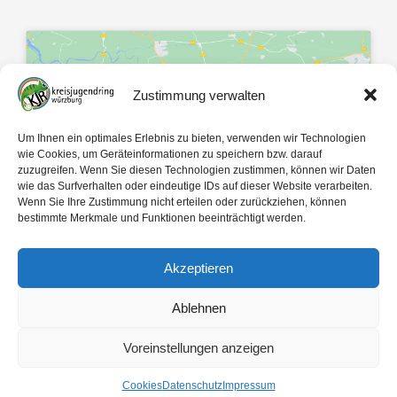
Zustimmung verwalten
Klicke hier, um Marketing-Cookies zu
Um Ihnen ein optimales Erlebnis zu bieten, verwenden wir Technologien
akzeptieren und diesen Inhalt zu
wie Cookies, um Geräteinformationen zu speichern bzw. darauf
zuzugreifen. Wenn Sie diesen Technologien zustimmen, können wir Daten
aktivieren
wie das Surfverhalten oder eindeutige IDs auf dieser Website verarbeiten.
Wenn Sie Ihre Zustimmung nicht erteilen oder zurückziehen, können
bestimmte Merkmale und Funktionen beeinträchtigt werden.
Akzeptieren
Ablehnen
Mit 🤍 gemacht von
egopol
und
tk-Medien
Voreinstellungen anzeigen
Copyright ©
2026
Kreisjugendring Würzburg des Bayerischen Jugendrings KdöR
Cookies
Datenschutz
Impressum