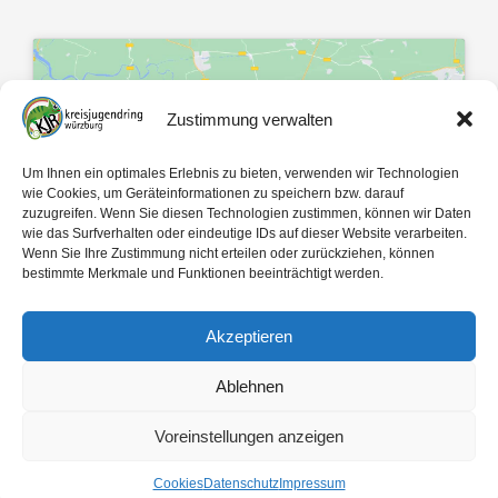
Zustimmung verwalten
Klicke hier, um Marketing-Cookies zu
Um Ihnen ein optimales Erlebnis zu bieten, verwenden wir Technologien
akzeptieren und diesen Inhalt zu
wie Cookies, um Geräteinformationen zu speichern bzw. darauf
zuzugreifen. Wenn Sie diesen Technologien zustimmen, können wir Daten
aktivieren
wie das Surfverhalten oder eindeutige IDs auf dieser Website verarbeiten.
Wenn Sie Ihre Zustimmung nicht erteilen oder zurückziehen, können
bestimmte Merkmale und Funktionen beeinträchtigt werden.
Akzeptieren
Ablehnen
Mit 🤍 gemacht von
egopol
und
tk-Medien
Voreinstellungen anzeigen
Copyright ©
2026
Kreisjugendring Würzburg des Bayerischen Jugendrings KdöR
Cookies
Datenschutz
Impressum