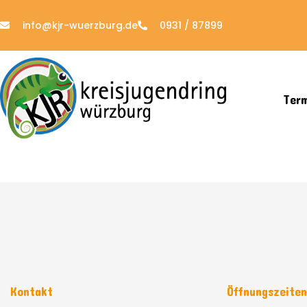
info@kjr-wuerzburg.de
0931 / 87899
Ter
Kontakt
Öffnungszeite