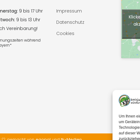
nerstag:
9 bis 17 Uhr
Impressum
Klick
ttwoch:
9 bis 13 Uhr
Datenschutz
ak
ach Vereinbarung!
Cookies
ffnungszeiten während
Bayern*
Um Ihnen ei
um Gerätein
Technologie
auf dieser W
t 🤍 gemacht von
egopol
und
tk-Medien
zurückziehe