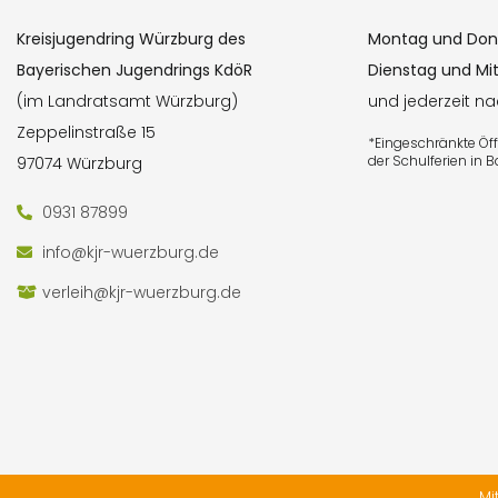
Kreisjugendring Würzburg des
Montag und Don
Bayerischen Jugendrings KdöR
Dienstag und Mi
(im Landratsamt Würzburg)
und jederzeit n
Zeppelinstraße 15
*Eingeschränkte Ö
der Schulferien in 
97074 Würzburg
0931 87899
info@kjr-wuerzburg.de
verleih@kjr-wuerzburg.de
Mi