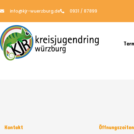
info@kjr-wuerzburg.de
0931 / 87899
Ter
Kontakt
Öffnungszeite