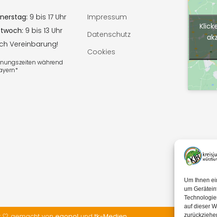
nerstag:
9 bis 17 Uhr
Impressum
Klick
ttwoch:
9 bis 13 Uhr
Datenschutz
ak
ach Vereinbarung!
Cookies
ffnungszeiten während
Bayern*
Um Ihnen ei
um Gerätein
Technologie
auf dieser W
t 🤍 gemacht von
egopol
und
tk-Medien
zurückziehe