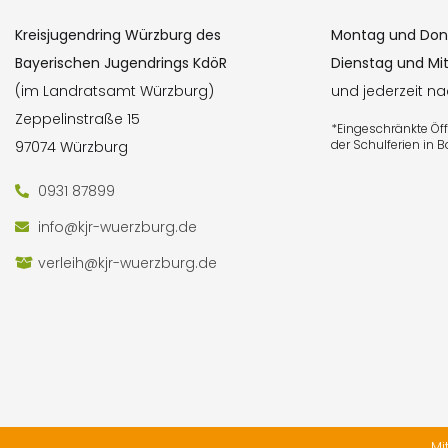
Kreisjugendring Würzburg des
Montag und Don
Bayerischen Jugendrings KdöR
Dienstag und Mi
(im Landratsamt Würzburg)
und jederzeit n
Zeppelinstraße 15
*Eingeschränkte Ö
der Schulferien in 
97074 Würzburg
0931 87899
info@kjr-wuerzburg.de
verleih@kjr-wuerzburg.de
Mi