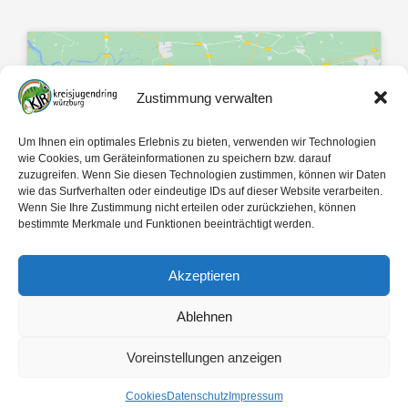
Zustimmung verwalten
Klicke hier, um Marketing-Cookies zu
Um Ihnen ein optimales Erlebnis zu bieten, verwenden wir Technologien
akzeptieren und diesen Inhalt zu
wie Cookies, um Geräteinformationen zu speichern bzw. darauf
zuzugreifen. Wenn Sie diesen Technologien zustimmen, können wir Daten
aktivieren
wie das Surfverhalten oder eindeutige IDs auf dieser Website verarbeiten.
Wenn Sie Ihre Zustimmung nicht erteilen oder zurückziehen, können
bestimmte Merkmale und Funktionen beeinträchtigt werden.
Akzeptieren
Ablehnen
Mit 🤍 gemacht von
egopol
und
tk-Medien
Voreinstellungen anzeigen
Copyright ©
2026
Kreisjugendring Würzburg des Bayerischen Jugendrings KdöR
Cookies
Datenschutz
Impressum