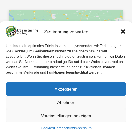
Zustimmung verwalten
Klicke hier, um Marketing-Cookies zu
Um Ihnen ein optimales Erlebnis zu bieten, verwenden wir Technologien
akzeptieren und diesen Inhalt zu
wie Cookies, um Geräteinformationen zu speichern bzw. darauf
zuzugreifen. Wenn Sie diesen Technologien zustimmen, können wir Daten
aktivieren
wie das Surfverhalten oder eindeutige IDs auf dieser Website verarbeiten.
Wenn Sie Ihre Zustimmung nicht erteilen oder zurückziehen, können
bestimmte Merkmale und Funktionen beeinträchtigt werden.
Akzeptieren
Ablehnen
Mit 🤍 gemacht von
egopol
und
tk-Medien
Voreinstellungen anzeigen
Copyright ©
2026
Kreisjugendring Würzburg des Bayerischen Jugendrings KdöR
Cookies
Datenschutz
Impressum