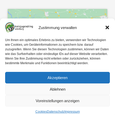
Zustimmung verwalten
Klicke hier, um Marketing-Cookies zu
Um Ihnen ein optimales Erlebnis zu bieten, verwenden wir Technologien
akzeptieren und diesen Inhalt zu
wie Cookies, um Geräteinformationen zu speichern bzw. darauf
zuzugreifen. Wenn Sie diesen Technologien zustimmen, können wir Daten
aktivieren
wie das Surfverhalten oder eindeutige IDs auf dieser Website verarbeiten.
Wenn Sie Ihre Zustimmung nicht erteilen oder zurückziehen, können
bestimmte Merkmale und Funktionen beeinträchtigt werden.
Akzeptieren
Ablehnen
Mit 🤍 gemacht von
egopol
und
tk-Medien
Voreinstellungen anzeigen
Copyright ©
2026
Kreisjugendring Würzburg des Bayerischen Jugendrings KdöR
Cookies
Datenschutz
Impressum